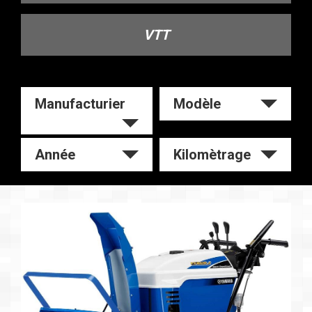
VTT
Manufacturier
Modèle
Année
Kilomètrage